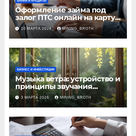
БАНКИ И КРЕДИТЫ
Оформление займа под
залог ПТС онлайн на карту
без визита в офис: порядок,
10 МАРТА 2026
MINING_BROTH
требования и документы
БИЗНЕС И ИНВЕСТИЦИИ
Музыка ветра: устройство и
принципы звучания
колокольчиков
3 МАРТА 2026
MINING_BROTH