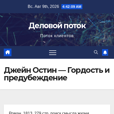
Перейти
Вс. Авг 9th, 2026
4:42:11 AM
к
содержимому
Деловой поток
Поток клиентов
Джейн Остин — Гордость и
предубеждение
Роман, 1813, 279 стр. поиск смысла жизни