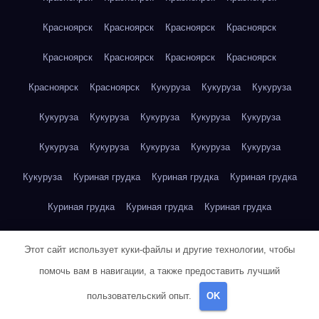
Красноярск
Красноярск
Красноярск
Красноярск
Красноярск
Красноярск
Красноярск
Красноярск
Красноярск
Красноярск
Кукуруза
Кукуруза
Кукуруза
Кукуруза
Кукуруза
Кукуруза
Кукуруза
Кукуруза
Кукуруза
Кукуруза
Кукуруза
Кукуруза
Кукуруза
Кукуруза
Куриная грудка
Куриная грудка
Куриная грудка
Куриная грудка
Куриная грудка
Куриная грудка
Куриная грудка
Куриная грудка
Куриная грудка
Этот сайт использует куки-файлы и другие технологии, чтобы
Куриная грудка
Куриная грудка
Куриная грудка
помочь вам в навигации, а также предоставить лучший
пользовательский опыт.
OK
Куриная грудка
Куриная грудка
Куриная грудка