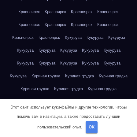
Красноярск
Красноярск
Красноярск
Красноярск
Красноярск
Красноярск
Красноярск
Красноярск
Красноярск
Красноярск
Кукуруза
Кукуруза
Кукуруза
Кукуруза
Кукуруза
Кукуруза
Кукуруза
Кукуруза
Кукуруза
Кукуруза
Кукуруза
Кукуруза
Кукуруза
Кукуруза
Куриная грудка
Куриная грудка
Куриная грудка
Куриная грудка
Куриная грудка
Куриная грудка
Куриная грудка
Куриная грудка
Куриная грудка
Этот сайт использует куки-файлы и другие технологии, чтобы
Куриная грудка
Куриная грудка
Куриная грудка
помочь вам в навигации, а также предоставить лучший
пользовательский опыт.
OK
Куриная грудка
Куриная грудка
Куриная грудка