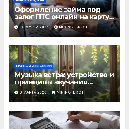
БАНКИ И КРЕДИТЫ
Оформление займа под
залог ПТС онлайн на карту
без визита в офис: порядок,
10 МАРТА 2026
MINING_BROTH
требования и документы
БИЗНЕС И ИНВЕСТИЦИИ
Музыка ветра: устройство и
принципы звучания
колокольчиков
3 МАРТА 2026
MINING_BROTH