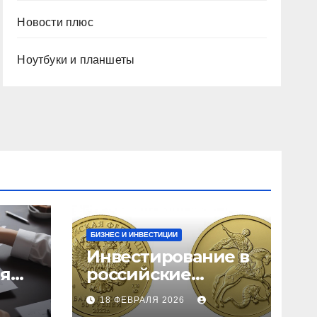
Новости плюс
Ноутбуки и планшеты
БИЗНЕС И ИНВЕСТИЦИИ
Инвестирование в
ия
российские
золотые монеты:
18 ФЕВРАЛЯ 2026
подробное