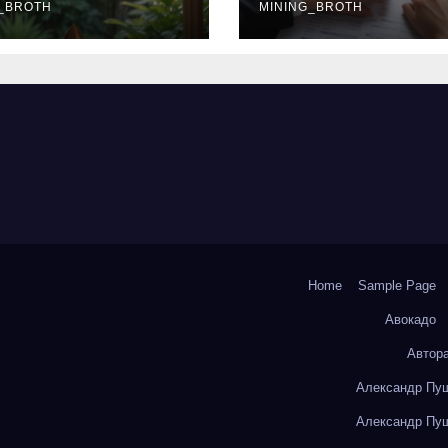
окольчиков
_BROTH
ставки и
MINING_BROTH
требования к
заемщикам
Home
Sample Page
Авокадо
Автор
Александр Пуш
Александр Пуш