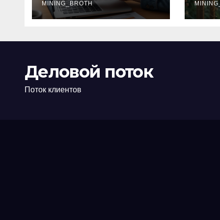
офис: порядок,
MINING_BROTH
кол
MINING
требования и
документы
Деловой поток
Поток клиентов