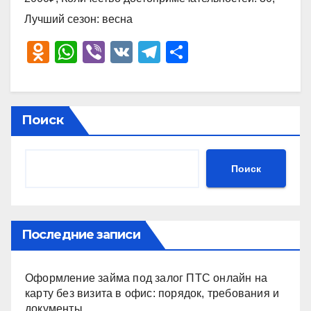
Лучший сезон: весна
O
W
Vi
V
T
О
d
h
b
K
el
тп
n
at
er
e
р
o
s
gr
а
Поиск
kl
A
a
в
a
p
m
и
Поиск
ss
p
ть
ni
ki
Последние записи
Оформление займа под залог ПТС онлайн на
карту без визита в офис: порядок, требования и
документы