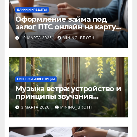
БАНКИ И КРЕДИТЫ
Оформление займа под
залог ПТС онлайн на карту
без визита в офис: порядок,
10 МАРТА 2026
MINING_BROTH
требования и документы
БИЗНЕС И ИНВЕСТИЦИИ
Музыка ветра: устройство и
принципы звучания
колокольчиков
3 МАРТА 2026
MINING_BROTH