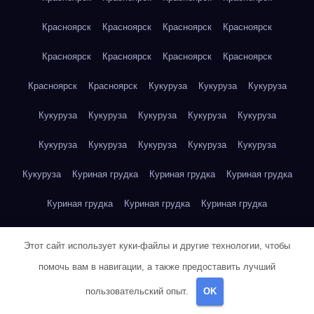
Красноярск
Красноярск
Красноярск
Красноярск
Красноярск
Красноярск
Красноярск
Красноярск
Красноярск
Красноярск
Кукуруза
Кукуруза
Кукуруза
Кукуруза
Кукуруза
Кукуруза
Кукуруза
Кукуруза
Кукуруза
Кукуруза
Кукуруза
Кукуруза
Кукуруза
Кукуруза
Куриная грудка
Куриная грудка
Куриная грудка
Куриная грудка
Куриная грудка
Куриная грудка
Куриная грудка
Куриная грудка
Куриная грудка
Этот сайт использует куки-файлы и другие технологии, чтобы
Куриная грудка
Куриная грудка
Куриная грудка
помочь вам в навигации, а также предоставить лучший
пользовательский опыт.
OK
Куриная грудка
Куриная грудка
Куриная грудка