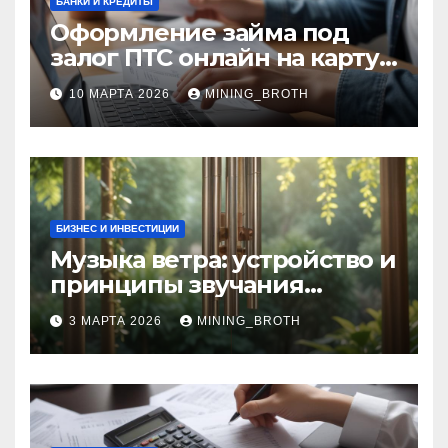
БАНКИ И КРЕДИТЫ
Оформление займа под
залог ПТС онлайн на карту
без визита в офис: порядок,
10 МАРТА 2026
MINING_BROTH
требования и документы
БИЗНЕС И ИНВЕСТИЦИИ
Музыка ветра: устройство и
принципы звучания
колокольчиков
3 МАРТА 2026
MINING_BROTH