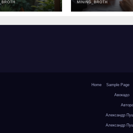
окольчиков
_BROTH
ставки и
MINING_BROTH
требования к
заемщикам
Home
Sample Page
Авокадо
Автор
Александр Пуш
Александр Пуш