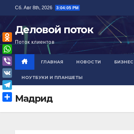
Перейти
Сб. Авг 8th, 2026
3:04:06 PM
к
содержимому
Деловой поток
Поток клиентов
O
d
W
ГЛАВНАЯ
НОВОСТИ
БИЗНЕС
n
h
V
o
НОУТБУКИ И ПЛАНШЕТЫ
a
i
V
k
t
b
K
l
T
Мадрид
s
e
a
e
A
О
r
s
l
p
т
s
e
p
п
n
g