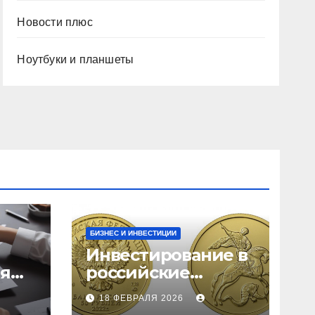
Новости плюс
Ноутбуки и планшеты
БИЗНЕС И ИНВЕСТИЦИИ
Инвестирование в
ия
российские
золотые монеты:
18 ФЕВРАЛЯ 2026
подробное