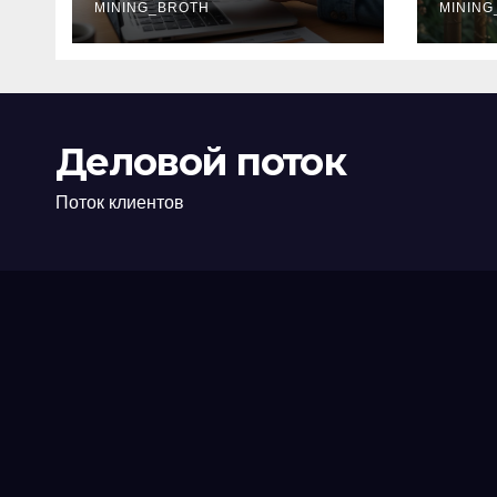
офис: порядок,
MINING_BROTH
кол
MINING
требования и
документы
Деловой поток
Поток клиентов