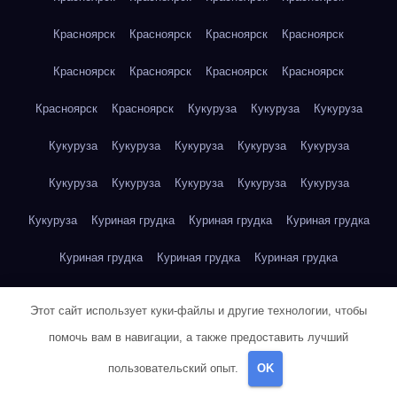
Красноярск
Красноярск
Красноярск
Красноярск
Красноярск
Красноярск
Красноярск
Красноярск
Красноярск
Красноярск
Кукуруза
Кукуруза
Кукуруза
Кукуруза
Кукуруза
Кукуруза
Кукуруза
Кукуруза
Кукуруза
Кукуруза
Кукуруза
Кукуруза
Кукуруза
Кукуруза
Куриная грудка
Куриная грудка
Куриная грудка
Куриная грудка
Куриная грудка
Куриная грудка
Куриная грудка
Куриная грудка
Куриная грудка
Этот сайт использует куки-файлы и другие технологии, чтобы
Куриная грудка
Куриная грудка
Куриная грудка
помочь вам в навигации, а также предоставить лучший
пользовательский опыт.
OK
Куриная грудка
Куриная грудка
Куриная грудка