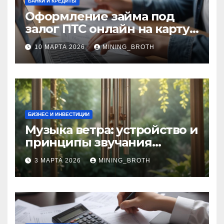
БАНКИ И КРЕДИТЫ
Оформление займа под
залог ПТС онлайн на карту
без визита в офис: порядок,
10 МАРТА 2026
MINING_BROTH
требования и документы
БИЗНЕС И ИНВЕСТИЦИИ
Музыка ветра: устройство и
принципы звучания
колокольчиков
3 МАРТА 2026
MINING_BROTH