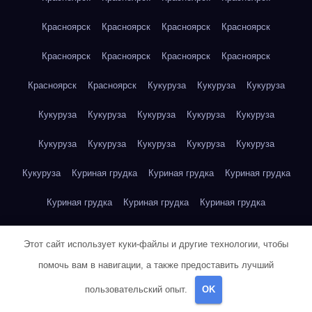
Красноярск
Красноярск
Красноярск
Красноярск
Красноярск
Красноярск
Красноярск
Красноярск
Красноярск
Красноярск
Кукуруза
Кукуруза
Кукуруза
Кукуруза
Кукуруза
Кукуруза
Кукуруза
Кукуруза
Кукуруза
Кукуруза
Кукуруза
Кукуруза
Кукуруза
Кукуруза
Куриная грудка
Куриная грудка
Куриная грудка
Куриная грудка
Куриная грудка
Куриная грудка
Куриная грудка
Куриная грудка
Куриная грудка
Этот сайт использует куки-файлы и другие технологии, чтобы
Куриная грудка
Куриная грудка
Куриная грудка
помочь вам в навигации, а также предоставить лучший
пользовательский опыт.
OK
Куриная грудка
Куриная грудка
Куриная грудка