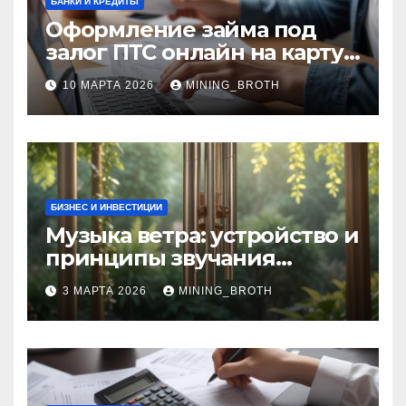
БАНКИ И КРЕДИТЫ
Оформление займа под
залог ПТС онлайн на карту
без визита в офис: порядок,
10 МАРТА 2026
MINING_BROTH
требования и документы
БИЗНЕС И ИНВЕСТИЦИИ
Музыка ветра: устройство и
принципы звучания
колокольчиков
3 МАРТА 2026
MINING_BROTH