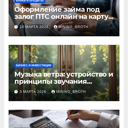
БАНКИ И КРЕДИТЫ
Оформление займа под
залог ПТС онлайн на карту
без визита в офис: порядок,
10 МАРТА 2026
MINING_BROTH
требования и документы
БИЗНЕС И ИНВЕСТИЦИИ
Музыка ветра: устройство и
принципы звучания
колокольчиков
3 МАРТА 2026
MINING_BROTH