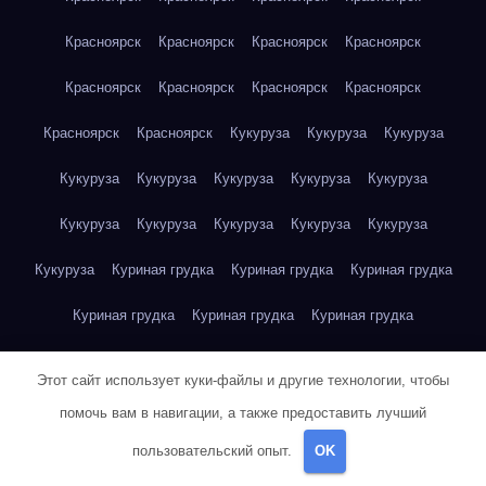
Красноярск
Красноярск
Красноярск
Красноярск
Красноярск
Красноярск
Красноярск
Красноярск
Красноярск
Красноярск
Кукуруза
Кукуруза
Кукуруза
Кукуруза
Кукуруза
Кукуруза
Кукуруза
Кукуруза
Кукуруза
Кукуруза
Кукуруза
Кукуруза
Кукуруза
Кукуруза
Куриная грудка
Куриная грудка
Куриная грудка
Куриная грудка
Куриная грудка
Куриная грудка
Куриная грудка
Куриная грудка
Куриная грудка
Этот сайт использует куки-файлы и другие технологии, чтобы
Куриная грудка
Куриная грудка
Куриная грудка
помочь вам в навигации, а также предоставить лучший
пользовательский опыт.
OK
Куриная грудка
Куриная грудка
Куриная грудка