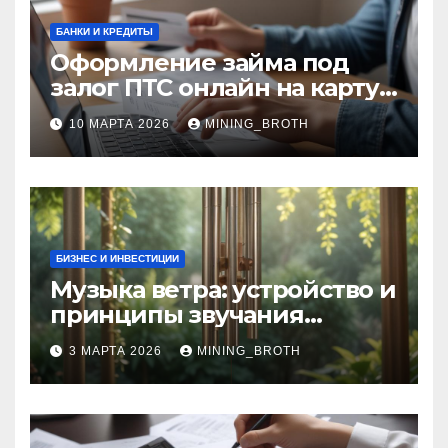
БАНКИ И КРЕДИТЫ
Оформление займа под
залог ПТС онлайн на карту
без визита в офис: порядок,
10 МАРТА 2026
MINING_BROTH
требования и документы
БИЗНЕС И ИНВЕСТИЦИИ
Музыка ветра: устройство и
принципы звучания
колокольчиков
3 МАРТА 2026
MINING_BROTH