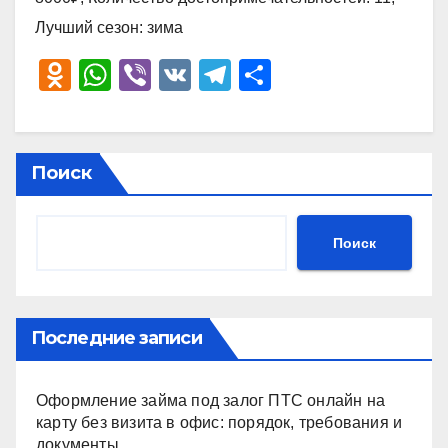
Лучший сезон: зима
O
W
Vi
V
T
О
d
h
b
K
el
тп
n
at
er
e
р
o
s
gr
а
Поиск
kl
A
a
в
a
p
m
и
Поиск
ss
p
ть
ni
ki
Последние записи
Оформление займа под залог ПТС онлайн на
карту без визита в офис: порядок, требования и
документы