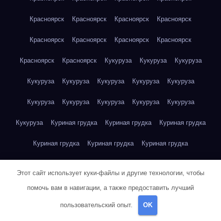
Красноярск
Красноярск
Красноярск
Красноярск
Красноярск
Красноярск
Красноярск
Красноярск
Красноярск
Красноярск
Кукуруза
Кукуруза
Кукуруза
Кукуруза
Кукуруза
Кукуруза
Кукуруза
Кукуруза
Кукуруза
Кукуруза
Кукуруза
Кукуруза
Кукуруза
Кукуруза
Куриная грудка
Куриная грудка
Куриная грудка
Куриная грудка
Куриная грудка
Куриная грудка
Куриная грудка
Куриная грудка
Куриная грудка
Этот сайт использует куки-файлы и другие технологии, чтобы
Куриная грудка
Куриная грудка
Куриная грудка
помочь вам в навигации, а также предоставить лучший
пользовательский опыт.
OK
Куриная грудка
Куриная грудка
Куриная грудка