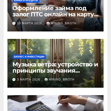
БАНКИ И КРЕДИТЫ
Оформление займа под
залог ПТС онлайн на карту
без визита в офис: порядок,
10 МАРТА 2026
MINING_BROTH
требования и документы
БИЗНЕС И ИНВЕСТИЦИИ
Музыка ветра: устройство и
принципы звучания
колокольчиков
3 МАРТА 2026
MINING_BROTH