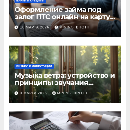
БАНКИ И КРЕДИТЫ
Оформление займа под
залог ПТС онлайн на карту
без визита в офис: порядок,
10 МАРТА 2026
MINING_BROTH
требования и документы
БИЗНЕС И ИНВЕСТИЦИИ
Музыка ветра: устройство и
принципы звучания
колокольчиков
3 МАРТА 2026
MINING_BROTH