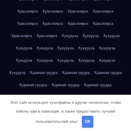
Красноярск
Красноярск
Красноярск
Красноярск
Красноярск
Красноярск
Красноярск
Красноярск
Красноярск
Красноярск
Кукуруза
Кукуруза
Кукуруза
Кукуруза
Кукуруза
Кукуруза
Кукуруза
Кукуруза
Кукуруза
Кукуруза
Кукуруза
Кукуруза
Кукуруза
Кукуруза
Куриная грудка
Куриная грудка
Куриная грудка
Куриная грудка
Куриная грудка
Куриная грудка
Куриная грудка
Куриная грудка
Куриная грудка
Этот сайт использует куки-файлы и другие технологии, чтобы
Куриная грудка
Куриная грудка
Куриная грудка
помочь вам в навигации, а также предоставить лучший
пользовательский опыт.
OK
Куриная грудка
Куриная грудка
Куриная грудка