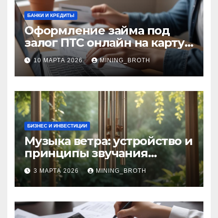
БАНКИ И КРЕДИТЫ
Оформление займа под
залог ПТС онлайн на карту
без визита в офис: порядок,
10 МАРТА 2026
MINING_BROTH
требования и документы
БИЗНЕС И ИНВЕСТИЦИИ
Музыка ветра: устройство и
принципы звучания
колокольчиков
3 МАРТА 2026
MINING_BROTH