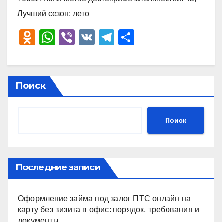
Лучший сезон: лето
O
W
Vi
V
T
О
d
h
b
K
el
тп
n
at
er
e
р
o
s
gr
а
Поиск
kl
A
a
в
a
p
m
и
Поиск
ss
p
ть
ni
ki
Последние записи
Оформление займа под залог ПТС онлайн на
карту без визита в офис: порядок, требования и
документы