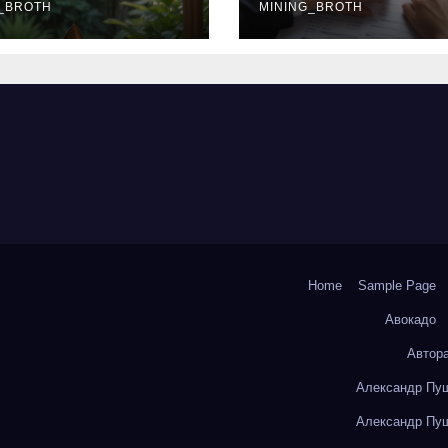
окольчиков
_BROTH
ставки и
MINING_BROTH
требования к
заемщикам
Home
Sample Page
Авокадо
Автор
Александр Пуш
Александр Пуш