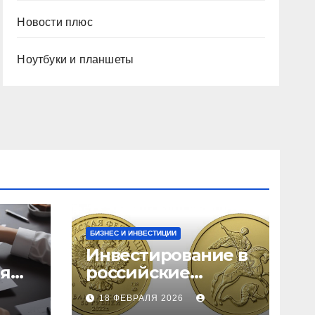
Новости плюс
Ноутбуки и планшеты
БИЗНЕС И ИНВЕСТИЦИИ
Инвестирование в
ия
российские
золотые монеты:
18 ФЕВРАЛЯ 2026
подробное