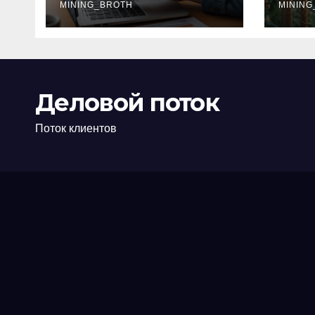
офис: порядок,
MINING_BROTH
кол
MINING
требования и
документы
Деловой поток
Поток клиентов