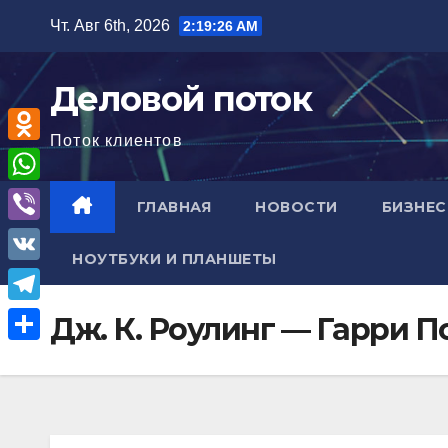
Перейти
Чт. Авг 6th, 2026
2:19:27 AM
к
содержимому
Деловой поток
Поток клиентов
O
d
W
ГЛАВНАЯ
НОВОСТИ
БИЗНЕС
n
h
V
o
НОУТБУКИ И ПЛАНШЕТЫ
a
i
V
k
t
b
K
l
T
Дж. К. Роулинг — Гарри 
s
e
a
e
A
О
r
s
l
p
т
s
e
p
п
n
g