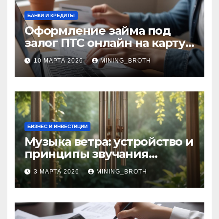
БАНКИ И КРЕДИТЫ
Оформление займа под
залог ПТС онлайн на карту
без визита в офис: порядок,
10 МАРТА 2026
MINING_BROTH
требования и документы
БИЗНЕС И ИНВЕСТИЦИИ
Музыка ветра: устройство и
принципы звучания
колокольчиков
3 МАРТА 2026
MINING_BROTH