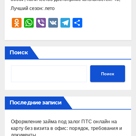
Лучший сезон: лето
O
W
Vi
V
T
О
d
h
b
K
el
тп
n
at
er
e
р
o
s
gr
а
Поиск
kl
A
a
в
a
p
m
и
Поиск
ss
p
ть
ni
ki
Последние записи
Оформление займа под залог ПТС онлайн на
карту без визита в офис: порядок, требования и
документы