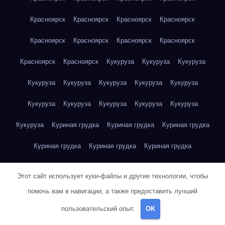
Красноярск
Красноярск
Красноярск
Красноярск
Красноярск
Красноярск
Красноярск
Красноярск
Красноярск
Красноярск
Кукуруза
Кукуруза
Кукуруза
Кукуруза
Кукуруза
Кукуруза
Кукуруза
Кукуруза
Кукуруза
Кукуруза
Кукуруза
Кукуруза
Кукуруза
Кукуруза
Куриная грудка
Куриная грудка
Куриная грудка
Куриная грудка
Куриная грудка
Куриная грудка
Куриная грудка
Куриная грудка
Куриная грудка
Этот сайт использует куки-файлы и другие технологии, чтобы
Куриная грудка
Куриная грудка
Куриная грудка
помочь вам в навигации, а также предоставить лучший
пользовательский опыт.
OK
Куриная грудка
Куриная грудка
Куриная грудка