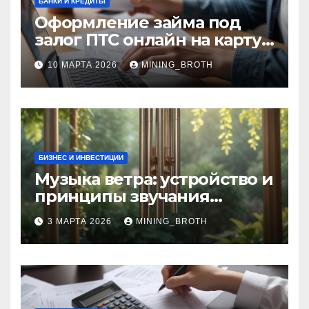
БАНКИ И КРЕДИТЫ
Оформление займа под
залог ПТС онлайн на карту
без визита в офис: порядок,
10 МАРТА 2026
MINING_BROTH
требования и документы
БИЗНЕС И ИНВЕСТИЦИИ
Музыка ветра: устройство и
принципы звучания
колокольчиков
3 МАРТА 2026
MINING_BROTH