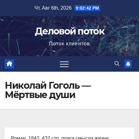
Перейти
Чт. Авг 6th, 2026
9:02:43 PM
к
содержимому
Деловой поток
Поток клиентов
Николай Гоголь —
Мёртвые души
Роман, 1842, 432 стр. поиск смысла жизни