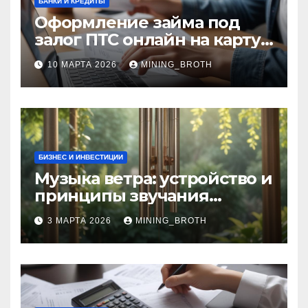
БАНКИ И КРЕДИТЫ
Оформление займа под
залог ПТС онлайн на карту
без визита в офис: порядок,
10 МАРТА 2026
MINING_BROTH
требования и документы
БИЗНЕС И ИНВЕСТИЦИИ
Музыка ветра: устройство и
принципы звучания
колокольчиков
3 МАРТА 2026
MINING_BROTH