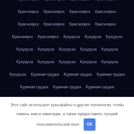
Красноярск
Красноярск
Красноярск
Красноярск
Красноярск
Красноярск
Красноярск
Красноярск
Красноярск
Красноярск
Кукуруза
Кукуруза
Кукуруза
Кукуруза
Кукуруза
Кукуруза
Кукуруза
Кукуруза
Кукуруза
Кукуруза
Кукуруза
Кукуруза
Кукуруза
Кукуруза
Куриная грудка
Куриная грудка
Куриная грудка
Куриная грудка
Куриная грудка
Куриная грудка
Куриная грудка
Куриная грудка
Куриная грудка
Этот сайт использует куки-файлы и другие технологии, чтобы
Куриная грудка
Куриная грудка
Куриная грудка
помочь вам в навигации, а также предоставить лучший
пользовательский опыт.
OK
Куриная грудка
Куриная грудка
Куриная грудка