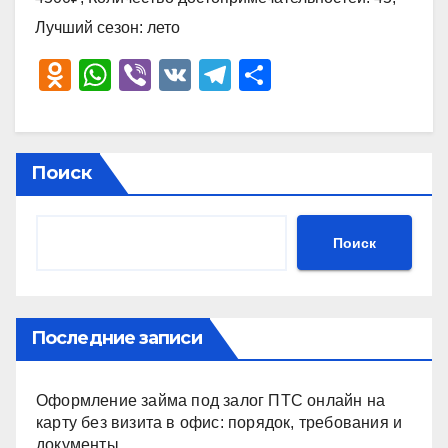
Лучший сезон: лето
O
W
Vi
V
T
О
d
h
b
K
el
тп
n
at
er
e
р
o
s
gr
а
Поиск
kl
A
a
в
a
p
m
и
Поиск
ss
p
ть
ni
ki
Последние записи
Оформление займа под залог ПТС онлайн на
карту без визита в офис: порядок, требования и
документы