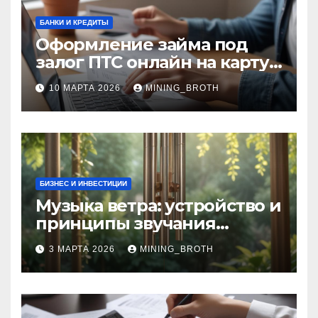
БАНКИ И КРЕДИТЫ
Оформление займа под
залог ПТС онлайн на карту
без визита в офис: порядок,
10 МАРТА 2026
MINING_BROTH
требования и документы
БИЗНЕС И ИНВЕСТИЦИИ
Музыка ветра: устройство и
принципы звучания
колокольчиков
3 МАРТА 2026
MINING_BROTH