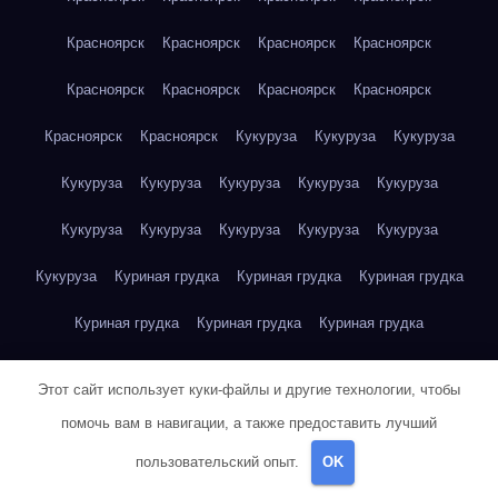
Красноярск
Красноярск
Красноярск
Красноярск
Красноярск
Красноярск
Красноярск
Красноярск
Красноярск
Красноярск
Кукуруза
Кукуруза
Кукуруза
Кукуруза
Кукуруза
Кукуруза
Кукуруза
Кукуруза
Кукуруза
Кукуруза
Кукуруза
Кукуруза
Кукуруза
Кукуруза
Куриная грудка
Куриная грудка
Куриная грудка
Куриная грудка
Куриная грудка
Куриная грудка
Куриная грудка
Куриная грудка
Куриная грудка
Этот сайт использует куки-файлы и другие технологии, чтобы
Куриная грудка
Куриная грудка
Куриная грудка
помочь вам в навигации, а также предоставить лучший
пользовательский опыт.
OK
Куриная грудка
Куриная грудка
Куриная грудка