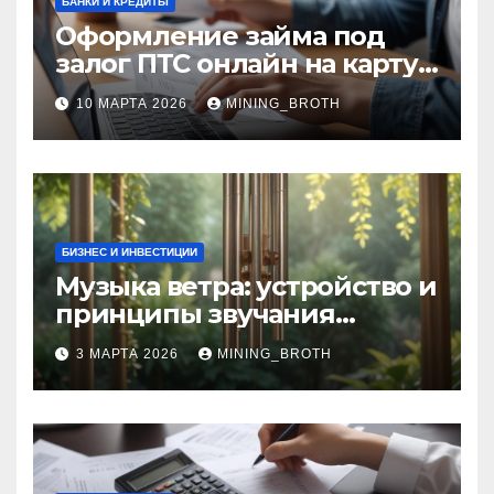
БАНКИ И КРЕДИТЫ
Оформление займа под
залог ПТС онлайн на карту
без визита в офис: порядок,
10 МАРТА 2026
MINING_BROTH
требования и документы
БИЗНЕС И ИНВЕСТИЦИИ
Музыка ветра: устройство и
принципы звучания
колокольчиков
3 МАРТА 2026
MINING_BROTH