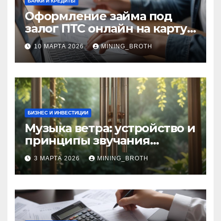
БАНКИ И КРЕДИТЫ
Оформление займа под
залог ПТС онлайн на карту
без визита в офис: порядок,
10 МАРТА 2026
MINING_BROTH
требования и документы
БИЗНЕС И ИНВЕСТИЦИИ
Музыка ветра: устройство и
принципы звучания
колокольчиков
3 МАРТА 2026
MINING_BROTH