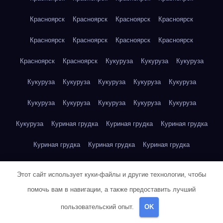
Красноярск
Красноярск
Красноярск
Красноярск
Красноярск
Красноярск
Красноярск
Красноярск
Красноярск
Красноярск
Кукуруза
Кукуруза
Кукуруза
Кукуруза
Кукуруза
Кукуруза
Кукуруза
Кукуруза
Кукуруза
Кукуруза
Кукуруза
Кукуруза
Кукуруза
Кукуруза
Куриная грудка
Куриная грудка
Куриная грудка
Куриная грудка
Куриная грудка
Куриная грудка
Куриная грудка
Куриная грудка
Куриная грудка
Этот сайт использует куки-файлы и другие технологии, чтобы
Куриная грудка
Куриная грудка
Куриная грудка
помочь вам в навигации, а также предоставить лучший
пользовательский опыт.
OK
Куриная грудка
Куриная грудка
Куриная грудка