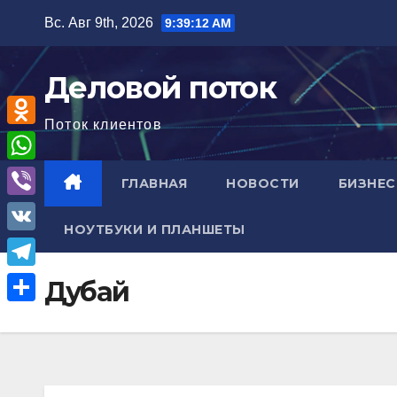
Перейти
Вс. Авг 9th, 2026
9:39:13 AM
к
содержимому
Деловой поток
Поток клиентов
O
d
W
ГЛАВНАЯ
НОВОСТИ
БИЗНЕС
n
h
V
o
НОУТБУКИ И ПЛАНШЕТЫ
a
i
V
k
t
b
K
l
T
Дубай
s
e
a
e
A
О
r
s
l
p
т
s
e
p
п
n
g