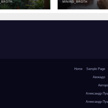
окольчиков
_BROTH
ставки и
MINING_BROTH
требования к
заемщикам
Home
Sample Page
Авокадо
Автор
Александр Пуш
Александр Пуш