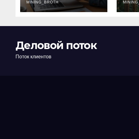
офис: порядок,
MINING_BROTH
кол
MINING
требования и
документы
Деловой поток
Поток клиентов