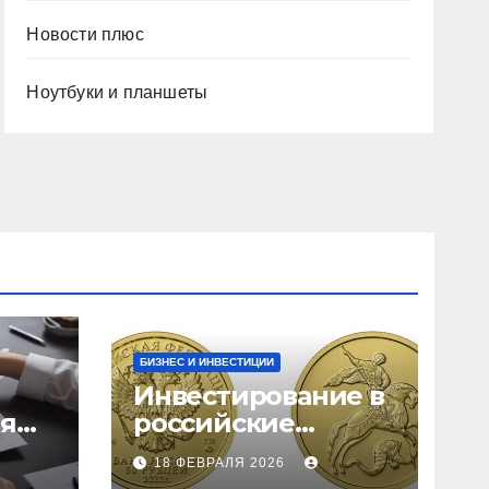
Новости плюс
Ноутбуки и планшеты
БИЗНЕС И ИНВЕСТИЦИИ
Инвестирование в
ия
российские
золотые монеты:
18 ФЕВРАЛЯ 2026
подробное