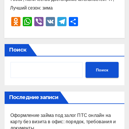
Лучший сезон: зима
O
W
Vi
V
T
О
d
h
b
K
el
тп
n
at
er
e
р
o
s
gr
а
Поиск
kl
A
a
в
a
p
m
и
Поиск
ss
p
ть
ni
ki
Последние записи
Оформление займа под залог ПТС онлайн на
карту без визита в офис: порядок, требования и
документы