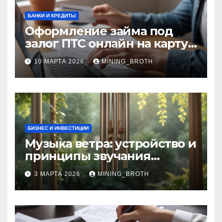
БАНКИ И КРЕДИТЫ
Оформление займа под
залог ПТС онлайн на карту
без визита в офис: порядок,
10 МАРТА 2026
MINING_BROTH
требования и документы
БИЗНЕС И ИНВЕСТИЦИИ
Музыка ветра: устройство и
принципы звучания
колокольчиков
3 МАРТА 2026
MINING_BROTH