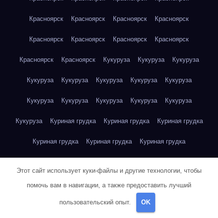
Красноярск
Красноярск
Красноярск
Красноярск
Красноярск
Красноярск
Красноярск
Красноярск
Красноярск
Красноярск
Кукуруза
Кукуруза
Кукуруза
Кукуруза
Кукуруза
Кукуруза
Кукуруза
Кукуруза
Кукуруза
Кукуруза
Кукуруза
Кукуруза
Кукуруза
Кукуруза
Куриная грудка
Куриная грудка
Куриная грудка
Куриная грудка
Куриная грудка
Куриная грудка
Куриная грудка
Куриная грудка
Куриная грудка
Этот сайт использует куки-файлы и другие технологии, чтобы
Куриная грудка
Куриная грудка
Куриная грудка
помочь вам в навигации, а также предоставить лучший
пользовательский опыт.
OK
Куриная грудка
Куриная грудка
Куриная грудка