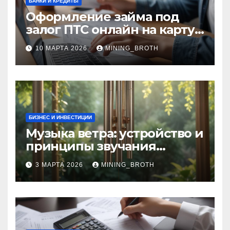
БАНКИ И КРЕДИТЫ
Оформление займа под
залог ПТС онлайн на карту
без визита в офис: порядок,
10 МАРТА 2026
MINING_BROTH
требования и документы
БИЗНЕС И ИНВЕСТИЦИИ
Музыка ветра: устройство и
принципы звучания
колокольчиков
3 МАРТА 2026
MINING_BROTH