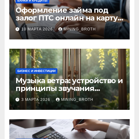
БАНКИ И КРЕДИТЫ
Оформление займа под
залог ПТС онлайн на карту
без визита в офис: порядок,
10 МАРТА 2026
MINING_BROTH
требования и документы
БИЗНЕС И ИНВЕСТИЦИИ
Музыка ветра: устройство и
принципы звучания
колокольчиков
3 МАРТА 2026
MINING_BROTH