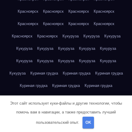
Красноярск
Красноярск
Красноярск
Красноярск
Красноярск
Красноярск
Красноярск
Красноярск
Красноярск
Красноярск
Кукуруза
Кукуруза
Кукуруза
Кукуруза
Кукуруза
Кукуруза
Кукуруза
Кукуруза
Кукуруза
Кукуруза
Кукуруза
Кукуруза
Кукуруза
Кукуруза
Куриная грудка
Куриная грудка
Куриная грудка
Куриная грудка
Куриная грудка
Куриная грудка
Куриная грудка
Куриная грудка
Куриная грудка
Этот сайт использует куки-файлы и другие технологии, чтобы
Куриная грудка
Куриная грудка
Куриная грудка
помочь вам в навигации, а также предоставить лучший
пользовательский опыт.
OK
Куриная грудка
Куриная грудка
Куриная грудка