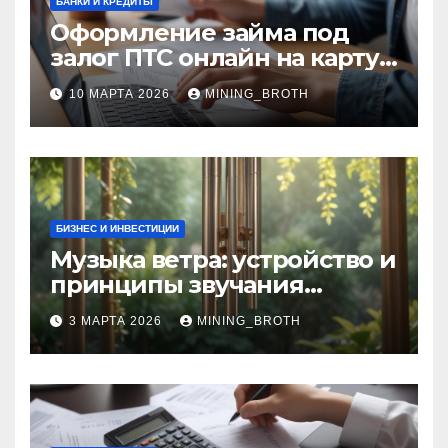
БАНКИ И КРЕДИТЫ
Оформление займа под
залог ПТС онлайн на карту
без визита в офис: порядок,
10 МАРТА 2026
MINING_BROTH
требования и документы
БИЗНЕС И ИНВЕСТИЦИИ
Музыка ветра: устройство и
принципы звучания
колокольчиков
3 МАРТА 2026
MINING_BROTH