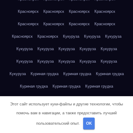
Красноярск
Красноярск
Красноярск
Красноярск
Красноярск
Красноярск
Красноярск
Красноярск
Красноярск
Красноярск
Кукуруза
Кукуруза
Кукуруза
Кукуруза
Кукуруза
Кукуруза
Кукуруза
Кукуруза
Кукуруза
Кукуруза
Кукуруза
Кукуруза
Кукуруза
Кукуруза
Куриная грудка
Куриная грудка
Куриная грудка
Куриная грудка
Куриная грудка
Куриная грудка
Куриная грудка
Куриная грудка
Куриная грудка
Этот сайт использует куки-файлы и другие технологии, чтобы
Куриная грудка
Куриная грудка
Куриная грудка
помочь вам в навигации, а также предоставить лучший
пользовательский опыт.
OK
Куриная грудка
Куриная грудка
Куриная грудка