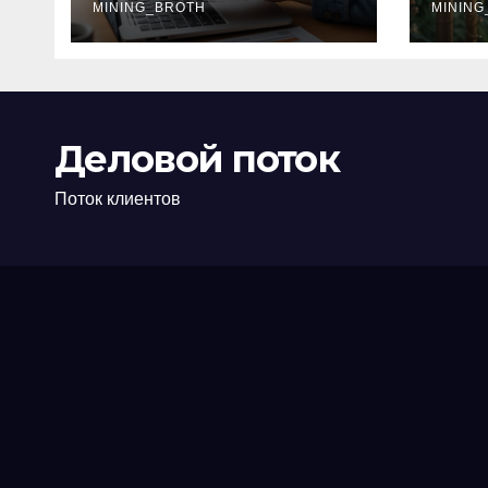
офис: порядок,
MINING_BROTH
кол
MINING
требования и
документы
Деловой поток
Поток клиентов