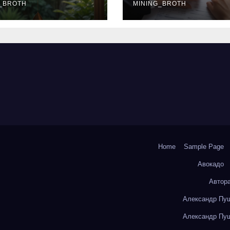
окольчиков
_BROTH
ставки и
MINING_BROTH
требования к
заемщикам
Home
Sample Page
Авокадо
Автор
Александр Пуш
Александр Пуш