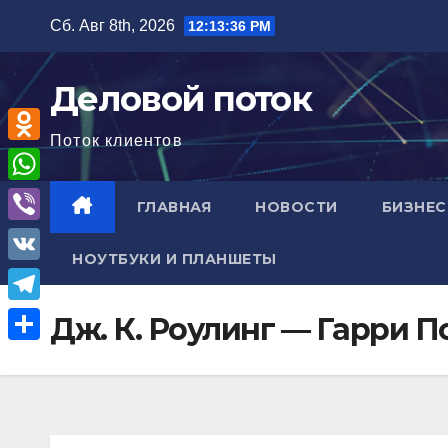
Перейти
Сб. Авг 8th, 2026
12:13:37 PM
к
содержимому
Деловой поток
Поток клиентов
O
d
W
ГЛАВНАЯ
НОВОСТИ
БИЗНЕС
n
h
V
o
НОУТБУКИ И ПЛАНШЕТЫ
a
i
V
k
t
b
K
l
T
Дж. К. Роулинг — Гарри 
s
e
a
e
A
О
r
s
l
p
т
s
e
p
п
n
g