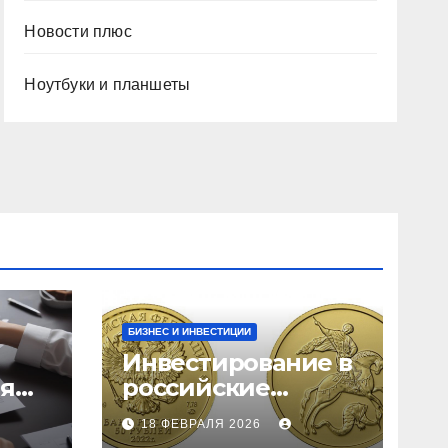
Новости плюс
Ноутбуки и планшеты
БИЗНЕС И ИНВЕСТИЦИИ
Инвестирование в
ия
российские
золотые монеты:
18 ФЕВРАЛЯ 2026
подробное