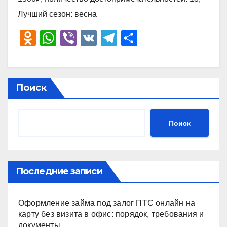
Лучший сезон: весна
O
W
Vi
V
T
О
d
h
b
K
el
тп
n
at
er
e
р
o
s
gr
а
Поиск
kl
A
a
в
a
p
m
и
Поиск
ss
p
ть
ni
ki
Последние записи
Оформление займа под залог ПТС онлайн на
карту без визита в офис: порядок, требования и
документы