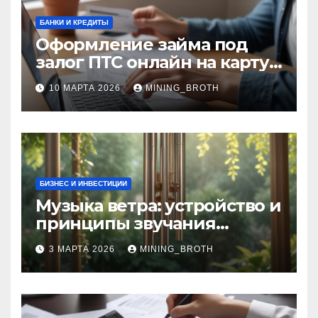
БАНКИ И КРЕДИТЫ
Оформление займа под
залог ПТС онлайн на карту
без визита в офис: порядок,
10 МАРТА 2026
MINING_BROTH
требования и документы
БИЗНЕС И ИНВЕСТИЦИИ
Музыка ветра: устройство и
принципы звучания
колокольчиков
3 МАРТА 2026
MINING_BROTH