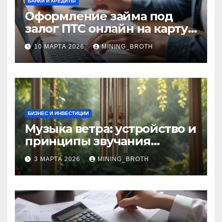
БАНКИ И КРЕДИТЫ
Оформление займа под
залог ПТС онлайн на карту
без визита в офис: порядок,
10 МАРТА 2026
MINING_BROTH
требования и документы
БИЗНЕС И ИНВЕСТИЦИИ
Музыка ветра: устройство и
принципы звучания
колокольчиков
3 МАРТА 2026
MINING_BROTH