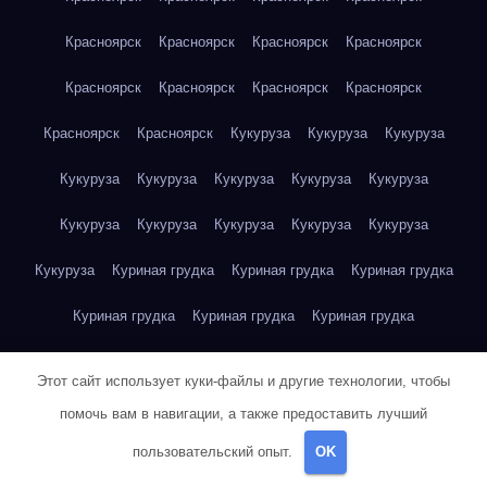
Красноярск
Красноярск
Красноярск
Красноярск
Красноярск
Красноярск
Красноярск
Красноярск
Красноярск
Красноярск
Кукуруза
Кукуруза
Кукуруза
Кукуруза
Кукуруза
Кукуруза
Кукуруза
Кукуруза
Кукуруза
Кукуруза
Кукуруза
Кукуруза
Кукуруза
Кукуруза
Куриная грудка
Куриная грудка
Куриная грудка
Куриная грудка
Куриная грудка
Куриная грудка
Куриная грудка
Куриная грудка
Куриная грудка
Этот сайт использует куки-файлы и другие технологии, чтобы
Куриная грудка
Куриная грудка
Куриная грудка
помочь вам в навигации, а также предоставить лучший
пользовательский опыт.
OK
Куриная грудка
Куриная грудка
Куриная грудка