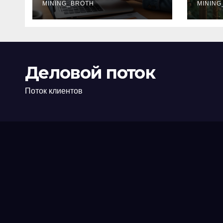
офис: порядок,
MINING_BROTH
кол
MINING
требования и
документы
Деловой поток
Поток клиентов