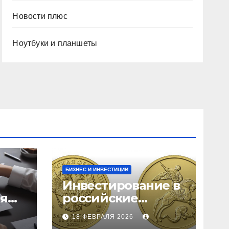
Новости плюс
Ноутбуки и планшеты
БИЗНЕС И ИНВЕСТИЦИИ
Инвестирование в
ия
российские
золотые монеты:
18 ФЕВРАЛЯ 2026
подробное