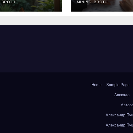
окольчиков
_BROTH
ставки и
MINING_BROTH
требования к
заемщикам
Home
Sample Page
Авокадо
Автор
Александр Пуш
Александр Пуш