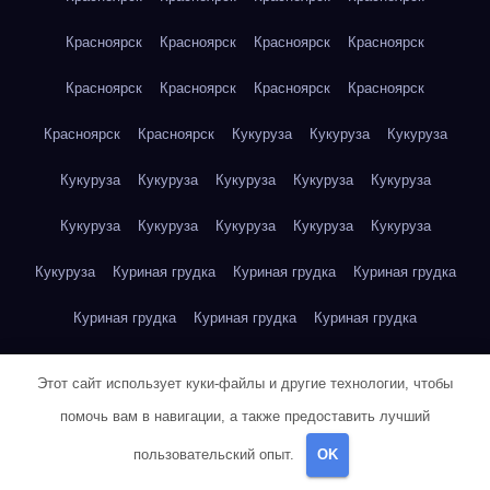
Красноярск
Красноярск
Красноярск
Красноярск
Красноярск
Красноярск
Красноярск
Красноярск
Красноярск
Красноярск
Кукуруза
Кукуруза
Кукуруза
Кукуруза
Кукуруза
Кукуруза
Кукуруза
Кукуруза
Кукуруза
Кукуруза
Кукуруза
Кукуруза
Кукуруза
Кукуруза
Куриная грудка
Куриная грудка
Куриная грудка
Куриная грудка
Куриная грудка
Куриная грудка
Куриная грудка
Куриная грудка
Куриная грудка
Этот сайт использует куки-файлы и другие технологии, чтобы
Куриная грудка
Куриная грудка
Куриная грудка
помочь вам в навигации, а также предоставить лучший
пользовательский опыт.
OK
Куриная грудка
Куриная грудка
Куриная грудка