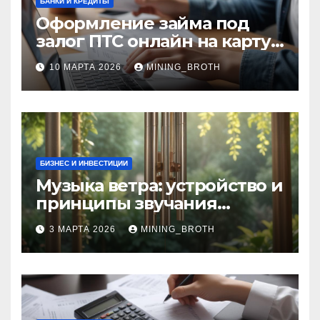
БАНКИ И КРЕДИТЫ
Оформление займа под
залог ПТС онлайн на карту
без визита в офис: порядок,
10 МАРТА 2026
MINING_BROTH
требования и документы
БИЗНЕС И ИНВЕСТИЦИИ
Музыка ветра: устройство и
принципы звучания
колокольчиков
3 МАРТА 2026
MINING_BROTH