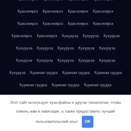
Красноярск
Красноярск
Красноярск
Красноярск
Красноярск
Красноярск
Красноярск
Красноярск
Красноярск
Красноярск
Кукуруза
Кукуруза
Кукуруза
Кукуруза
Кукуруза
Кукуруза
Кукуруза
Кукуруза
Кукуруза
Кукуруза
Кукуруза
Кукуруза
Кукуруза
Кукуруза
Куриная грудка
Куриная грудка
Куриная грудка
Куриная грудка
Куриная грудка
Куриная грудка
Куриная грудка
Куриная грудка
Куриная грудка
Этот сайт использует куки-файлы и другие технологии, чтобы
Куриная грудка
Куриная грудка
Куриная грудка
помочь вам в навигации, а также предоставить лучший
пользовательский опыт.
OK
Куриная грудка
Куриная грудка
Куриная грудка