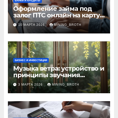
БАНКИ И КРЕДИТЫ
Оформление займа под
залог ПТС онлайн на карту
без визита в офис: порядок,
10 МАРТА 2026
MINING_BROTH
требования и документы
БИЗНЕС И ИНВЕСТИЦИИ
Музыка ветра: устройство и
принципы звучания
колокольчиков
3 МАРТА 2026
MINING_BROTH