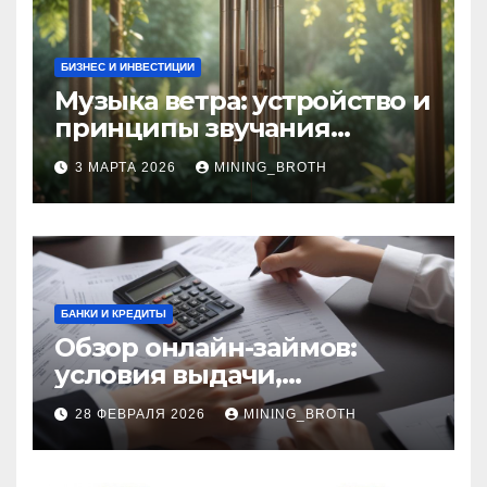
БИЗНЕС И ИНВЕСТИЦИИ
Музыка ветра: устройство и
принципы звучания
колокольчиков
3 МАРТА 2026
MINING_BROTH
БАНКИ И КРЕДИТЫ
Обзор онлайн-займов:
условия выдачи,
процентные ставки и
28 ФЕВРАЛЯ 2026
MINING_BROTH
требования к заемщикам