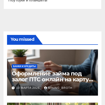
Ноутбуки и планшеты
You missed
БАНКИ И КРЕДИТЫ
Оформление займа под
залог ПТС онлайн на карту
без визита в офис: порядок,
10 МАРТА 2026
MINING_BROTH
требования и документы