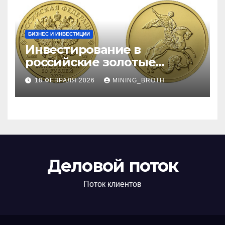
БИЗНЕС И ИНВЕСТИЦИИ
Инвестирование в
российские золотые
монеты: подробное
18 ФЕВРАЛЯ 2026
MINING_BROTH
руководство
Деловой поток
Поток клиентов