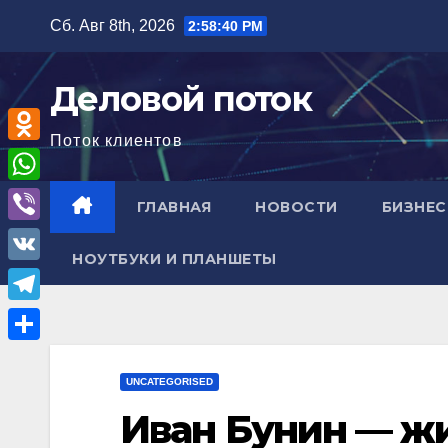
Перейти
Сб. Авг 8th, 2026
2:58:41 PM
к
содержимому
Деловой поток
Поток клиентов
O
d
W
ГЛАВНАЯ
НОВОСТИ
БИЗНЕС
n
h
V
o
НОУТБУКИ И ПЛАНШЕТЫ
a
i
V
k
t
b
K
l
T
s
e
a
e
A
О
r
s
l
UNCATEGORISED
p
т
s
e
Иван Бунин — жи
p
п
n
g