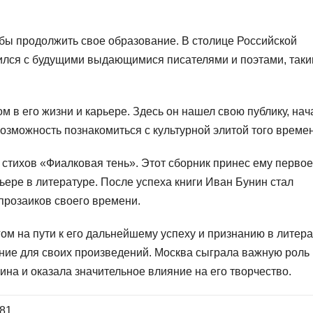
обы продолжить свое образование. В столице Российской
мился с будущими выдающимися писателями и поэтами, так
м в его жизни и карьере. Здесь он нашел свою публику, нач
возможность познакомиться с культурной элитой того време
 стихов «Фиалковая тень». Этот сборник принес ему первое
ьере в литературе. После успеха книги Иван Бунин стал
 прозаиков своего времени.
м на пути к его дальнейшему успеху и признанию в литера
ение для своих произведений. Москва сыграла важную роль 
на и оказала значительное влияние на его творчество.
81