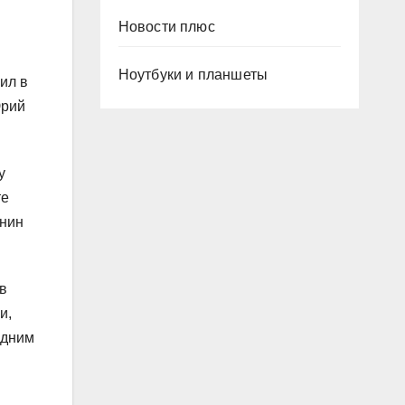
Новости плюс
Ноутбуки и планшеты
ил в
Юрий
у
те
унин
 в
и,
одним