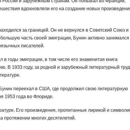
о России и зарубежным странам. Он побывал во Франции,
тешествия вдохновляли его на создание новых произведени
аходился за границей. Он не вернулся в Советский Союз и
 большую часть своей эмиграции, Бунин активно занимался
оязычных писателей.
в годы эмиграции, в том числе его знаменитая книга
ю. В 1933 году, за родной и зарубежный литературный труд
тературе.
Бунин переехал в США, где продолжил свою литературную
ря 1953 года во Флориде.
ратуре. Его произведения, пропитанные лирикой и символи
а протяжении многих десятилетий.