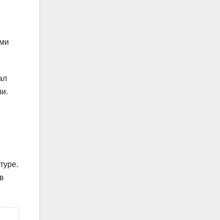
ими
ал
ни.
туре.
в