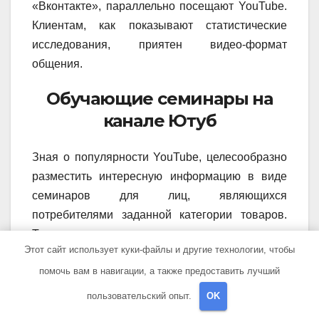
«Вконтакте», параллельно посещают YouTube.
Клиентам, как показывают статистические
исследования, приятен видео-формат
общения.
Обучающие семинары на
канале Ютуб
Зная о популярности YouTube, целесообразно
разместить интересную информацию в виде
семинаров для лиц, являющихся
потребителями заданной категории товаров.
Также важно запустить отзывы о предприятии.
Этот сайт использует куки-файлы и другие технологии, чтобы
Именно отзывы утверждают в людях доверие.
помочь вам в навигации, а также предоставить лучший
Кстати, обычная нарезка видеороликов с
привлекательными смешными сюжетами по
пользовательский опыт.
OK
работе компании сможет не только привлечь