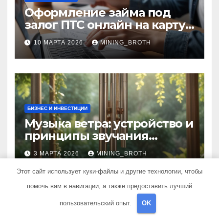
Оформление займа под
залог ПТС онлайн на карту
без визита в офис: порядок,
10 МАРТА 2026
MINING_BROTH
требования и документы
БИЗНЕС И ИНВЕСТИЦИИ
Музыка ветра: устройство и
принципы звучания
колокольчиков
3 МАРТА 2026
MINING_BROTH
Этот сайт использует куки-файлы и другие технологии, чтобы
помочь вам в навигации, а также предоставить лучший
пользовательский опыт.
OK