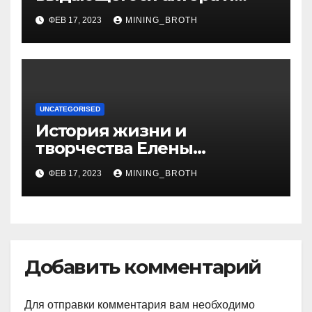
талантливого певца, чья
ФЕВ 17, 2023
MINING_BROTH
артистичность захватывает
миллионы сердец
UNCATEGORISED
История жизни и
творчества Елены
Дубровской — биография,
ФЕВ 17, 2023
MINING_BROTH
достижения, интересные
факты
Добавить комментарий
Для отправки комментария вам необходимо