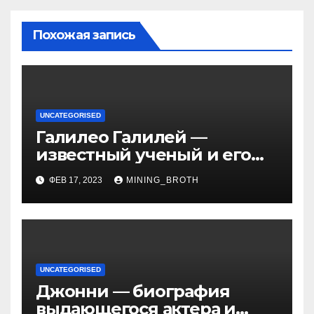
Похожая запись
UNCATEGORISED
Галилео Галилей —
известный ученый и его
открытия — краткая
ФЕВ 17, 2023
MINING_BROTH
биография, достижения и
вклад в науку
UNCATEGORISED
Джонни — биография
выдающегося актера и