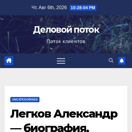
Перейти
Чт. Авг 6th, 2026
10:28:05 PM
к
содержимому
Деловой поток
Поток клиентов
UNCATEGORISED
Легков Александр
— биография,