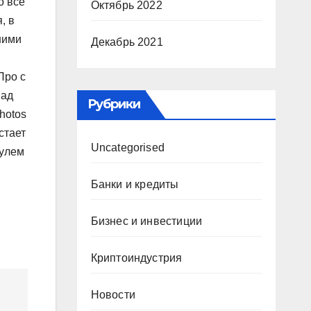
о все
Октябрь 2022
, в
шими
Декабрь 2021
Про с
пад
Рубрики
hotos
стает
Uncategorised
дулем
Банки и кредиты
Бизнес и инвестиции
Криптоиндустрия
Новости