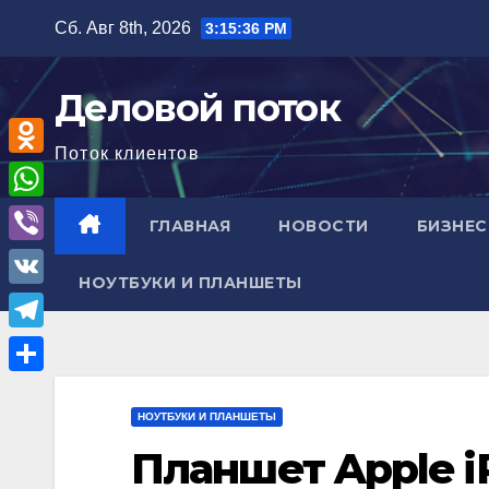
Перейти
Сб. Авг 8th, 2026
3:15:38 PM
к
содержимому
Деловой поток
Поток клиентов
O
d
W
ГЛАВНАЯ
НОВОСТИ
БИЗНЕС
n
h
V
o
НОУТБУКИ И ПЛАНШЕТЫ
a
i
V
k
t
b
K
l
T
s
e
a
e
A
О
r
s
l
НОУТБУКИ И ПЛАНШЕТЫ
p
т
s
e
Планшет Apple i
p
п
n
g