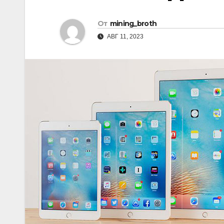
р
i
r
а
От
mining_broth
k
a
в
АВГ 11, 2023
i
m
и
т
ь