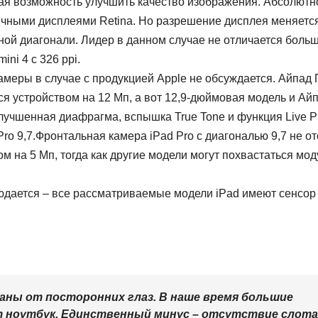
я возможность улучшить качество изображения. Абсолютн
чными дисплеями Retina. Но разрешение дисплея меняется
ной диагонали. Лидер в данном случае не отличается боль
ni 4 с 326 ppi.
меры в случае с продукцией Apple не обсуждается. Айпад 
я устройством на 12 Мп, а вот 12,9-дюймовая модель и Ай
лучшенная диафрагма, вспышка True Tone и функция Live P
ro 9,7.Фронтальная камера iPad Pro с диагональю 9,7 не от
м на 5 Мп, тогда как другие модели могут похвастаться мо
юдается – все рассматриваемые модели iPad имеют сенсор
аны от посторонних глаз. В наше время большие
 ноутбук. Единственный минус – отсутствие слота