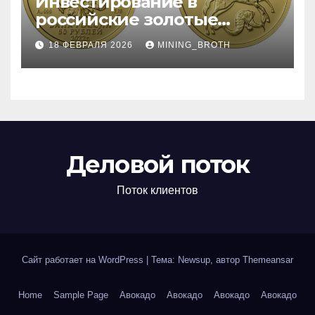
Инвестирование в
российские золотые
монеты: подробное
18 ФЕВРАЛЯ 2026
MINING_BROTH
руководство
Деловой поток
Поток клиентов
Сайт работает на WordPress
|
Тема: Newsup, автор
Themeansar
Home
Sample Page
Авокадо
Авокадо
Авокадо
Авокадо