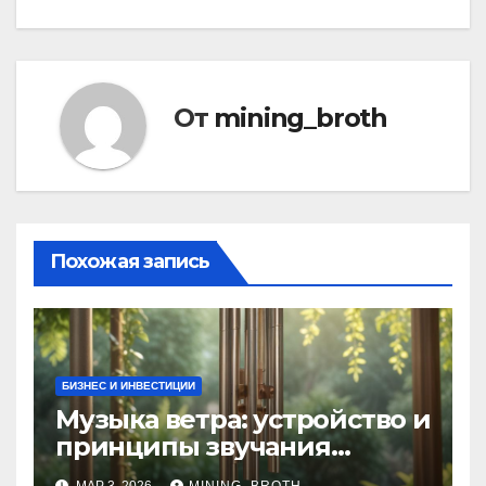
От
mining_broth
Похожая запись
БИЗНЕС И ИНВЕСТИЦИИ
Музыка ветра: устройство и
принципы звучания
колокольчиков