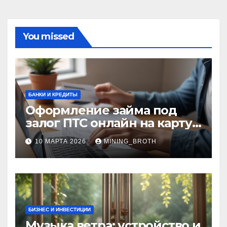
You missed
БАНКИ И КРЕДИТЫ
Оформление займа под
залог ПТС онлайн на карту
без визита в офис: порядок,
10 МАРТА 2026
MINING_BROTH
требования и документы
БИЗНЕС И ИНВЕСТИЦИИ
Музыка ветра: устройство и