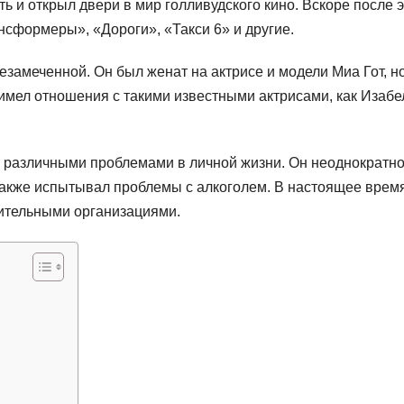
ь и открыл двери в мир голливудского кино. Вскоре после э
нсформеры», «Дороги», «Такси 6» и другие.
замеченной. Он был женат на актрисе и модели Миа Гот, н
 имел отношения с такими известными актрисами, как Изабе
с различными проблемами в личной жизни. Он неоднократн
 также испытывал проблемы с алкоголем. В настоящее врем
рительными организациями.