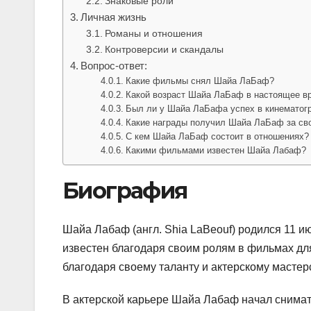
Знаковые роли
Личная жизнь
Романы и отношения
Контроверсии и скандалы
Вопрос-ответ:
Какие фильмы снял Шайа ЛаБаф?
Какой возраст Шайа ЛаБаф в настоящее в
Был ли у Шайа ЛаБафа успех в кинематог
Какие награды получил Шайа ЛаБаф за св
С кем Шайа ЛаБаф состоит в отношениях?
Какими фильмами известен Шайа Лабаф?
Биография
Шайа Лабаф (англ. Shia LaBeouf) родился 11 и
известен благодаря своим ролям в фильмах для
благодаря своему таланту и актерскому мастерс
В актерской карьере Шайа Лабаф начал снимать