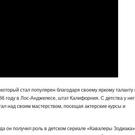
 который стал популярен благодаря своему яркому таланту 
6 году в Лос-Анджелесе, штат Калифорния. С детства у нег
отал над своим мастерством, посещая актерские курсы и
гда он получил роль в детском сериале «Кавалеры Зодиака»