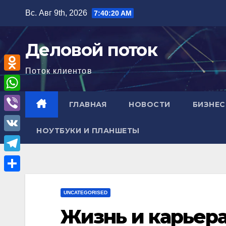
Перейти
Вс. Авг 9th, 2026
7:40:21 AM
к
содержимому
Деловой поток
Поток клиентов
O
d
W
ГЛАВНАЯ
НОВОСТИ
БИЗНЕС
n
h
V
o
НОУТБУКИ И ПЛАНШЕТЫ
a
i
V
k
t
b
K
l
T
s
e
a
e
A
О
r
s
l
UNCATEGORISED
p
т
s
e
Жизнь и карьер
p
п
n
g