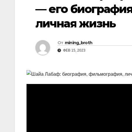
р
— его биография
i
r
а
k
a
личная жизнь
в
i
m
и
т
От
mining_broth
ь
ФЕВ 15, 2023